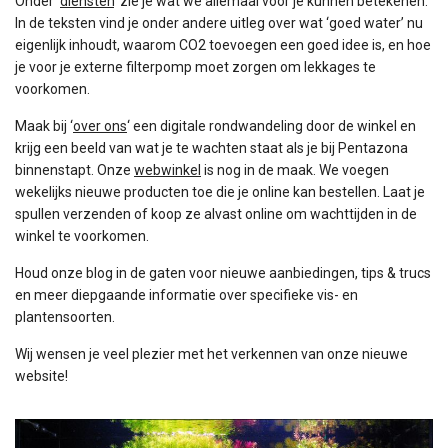
Onder ‘
diensten
‘ zie je wat we allemaal voor je kunnen betekenen.
In de teksten vind je onder andere uitleg over wat ‘goed water’ nu
eigenlijk inhoudt, waarom CO2 toevoegen een goed idee is, en hoe
je voor je externe filterpomp moet zorgen om lekkages te
voorkomen.
Maak bij ‘
over ons
‘ een digitale rondwandeling door de winkel en
krijg een beeld van wat je te wachten staat als je bij Pentazona
binnenstapt. Onze
webwinkel
is nog in de maak. We voegen
wekelijks nieuwe producten toe die je online kan bestellen. Laat je
spullen verzenden of koop ze alvast online om wachttijden in de
winkel te voorkomen.
Houd onze blog in de gaten voor nieuwe aanbiedingen, tips & trucs
en meer diepgaande informatie over specifieke vis- en
plantensoorten.
Wij wensen je veel plezier met het verkennen van onze nieuwe
website!